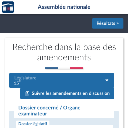
Accèder
Aller au contenu
Aller en bas de la page
Assemblée nationale
à la
page
d'accueil
Résultats >
Recherche dans la base des
amendements
Législature
e
15
Suivre les amendements en discussion
Dossier concerné / Organe
examinateur
Dossier législatif