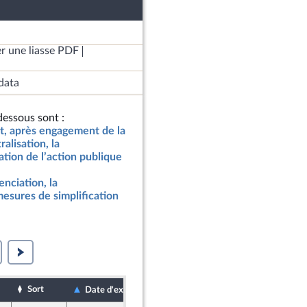
r une liasse PDF
data
essous sont :
at, après engagement de la
ralisation, la
tion de l’action publique
renciation, la
mesures de simplification
Sort
Date de dépôt
Date d'examen