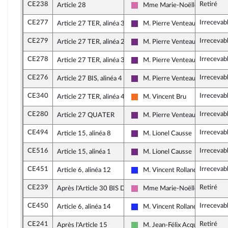
CE238
Retiré
Article 28
Mme Marie-Noëlle Battistel
Socialistes et apparentés
CE277
Irrecevab
Article 27 TER, alinéa 3
M. Pierre Venteau
La République en Marche
CE279
Irrecevab
Article 27 TER, alinéa 2
M. Pierre Venteau
La République en Marche
CE278
Irrecevab
Article 27 TER, alinéa 3
M. Pierre Venteau
La République en Marche
CE276
Irrecevab
Article 27 BIS, alinéa 4
M. Pierre Venteau
La République en Marche
CE340
Irrecevab
Article 27 TER, alinéa 4
M. Vincent Bru
Mouvement Démocrate (MoDem
CE280
Irrecevab
Article 27 QUATER
M. Pierre Venteau
La République en Marche
CE494
Irrecevab
Article 15, alinéa 8
M. Lionel Causse
La République en Marche
CE516
Irrecevab
Article 15, alinéa 1
M. Lionel Causse
La République en Marche
CE451
Irrecevab
Article 6, alinéa 12
M. Vincent Rolland
Les Républicains
CE239
Retiré
Après l'Article 30 BIS D
Mme Marie-Noëlle Battistel
Socialistes et apparentés
CE450
Irrecevab
Article 6, alinéa 14
M. Vincent Rolland
Les Républicains
CE241
Retiré
Après l'Article 15
M. Jean-Félix Acquaviva