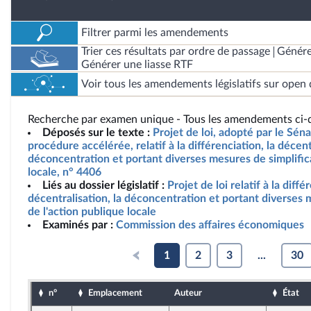
Filtrer parmi les amendements
Trier ces résultats par ordre de passage
Génére
Générer une liasse RTF
Voir tous les amendements législatifs sur open 
Recherche par examen unique - Tous les amendements ci-d
Déposés sur le texte :
Projet de loi, adopté par le Sén
procédure accélérée, relatif à la différenciation, la décent
déconcentration et portant diverses mesures de simplifica
locale, n° 4406
Liés au dossier législatif :
Projet de loi relatif à la diffé
décentralisation, la déconcentration et portant diverses 
de l'action publique locale
Examinés par :
Commission des affaires économiques
1
2
3
...
30
n°
Emplacement
Auteur
État