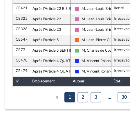
Libertés et Territoires
CE421
Retiré
Après l'Article 22 BIS B
M. Jean-Louis Bricout
Socialistes et apparentés
CE325
Irrecevab
Après l'Article 22
M. Jean-Louis Bricout
Socialistes et apparentés
CE328
Irrecevab
Après l'Article 23
M. Jean-Louis Bricout
Socialistes et apparentés
CE547
Irrecevab
Après l'Article 5
M. Jean-Pierre Cubertafon
Mouvement Démocrate (MoDem
CE77
Irrecevab
Après l'Article 5 SEPTIES
M. Charles de Courson
Libertés et Territoires
CE478
Irrecevab
Après l'Article 4 QUATER
M. Vincent Rolland
Les Républicains
CE479
Irrecevab
Après l'Article 4 QUATER
M. Vincent Rolland
Les Républicains
n°
Emplacement
Auteur
État
1
2
3
...
30