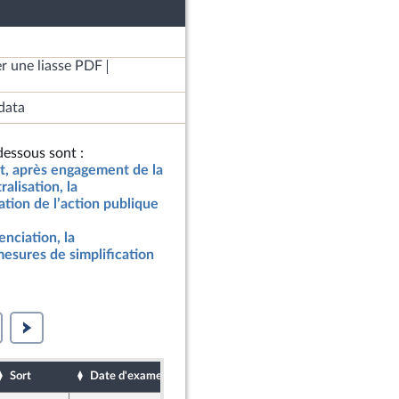
r une liasse PDF
data
essous sont :
at, après engagement de la
ralisation, la
tion de l’action publique
renciation, la
mesures de simplification
Sort
Date d'examen
Date de dépôt