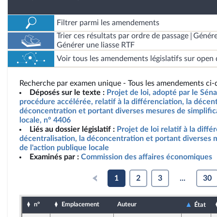
Filtrer parmi les amendements
Trier ces résultats par ordre de passage
Génére
Générer une liasse RTF
Voir tous les amendements législatifs sur open 
Recherche par examen unique - Tous les amendements ci-d
Déposés sur le texte :
Projet de loi, adopté par le Sén
procédure accélérée, relatif à la différenciation, la décent
déconcentration et portant diverses mesures de simplifica
locale, n° 4406
Liés au dossier législatif :
Projet de loi relatif à la diffé
décentralisation, la déconcentration et portant diverses 
de l'action publique locale
Examinés par :
Commission des affaires économiques
1
2
3
...
30
n°
Emplacement
Auteur
État