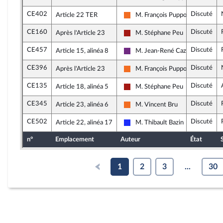
CE402
Discuté
Article 22 TER
M. François Pupponi
Mouvement Démocrate (MoDem)
CE160
Discuté
Après l'Article 23
M. Stéphane Peu
Gauche démocrate et républicai
CE457
Discuté
Article 15, alinéa 8
M. Jean-René Cazeneuve
La République en Marche
CE396
Discuté
Après l'Article 23
M. François Pupponi
Mouvement Démocrate (MoDem)
CE135
Discuté
Article 18, alinéa 5
M. Stéphane Peu
Gauche démocrate et républicai
CE345
Discuté
Article 23, alinéa 6
M. Vincent Bru
Mouvement Démocrate (MoDem)
CE502
Discuté
Article 22, alinéa 17
M. Thibault Bazin
Les Républicains
n°
Emplacement
Auteur
État
1
2
3
...
30