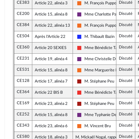
CE383
Discuté
Article 22, alinéa 3
M. François Pupponi
Mouvement Démocrate (MoDem)
CE200
Discuté
Article 15, alinéa 8
Mme Charlotte Parmentier-Le
La République en Marche
CE384
Discuté
Article 22, alinéa 13
M. François Pupponi
Mouvement Démocrate (MoDem)
CE504
Discuté
Après l'Article 22
M. Thibault Bazin
Les Républicains
CE360
Discuté
Article 20 SEXIES
Mme Bénédicte Taurine
La France insoumise
CE231
Discuté
Article 19, alinéa 4
Mme Christelle Dubos
La République en Marche
CE531
Discuté
Article 15, alinéa 8
Mme Marguerite Deprez-Aude
Mouvement Démocrate (MoDem)
CE128
Discuté
Article 17, alinéa 7
M. Stéphane Peu
Gauche démocrate et républicai
CE364
Discuté
Article 22 BIS B
Mme Bénédicte Taurine
La France insoumise
CE169
Discuté
Article 23, alinéa 2
M. Stéphane Peu
Gauche démocrate et républicai
CE252
Discuté
Article 15, alinéa 8
Mme Typhanie Degois
La République en Marche
CE343
Discuté
Article 23, alinéa 6
M. Vincent Bru
Mouvement Démocrate (MoDem)
CE580
Discuté
Article 18, alinéa 3
M. Mickaël Nogal, rapporteur