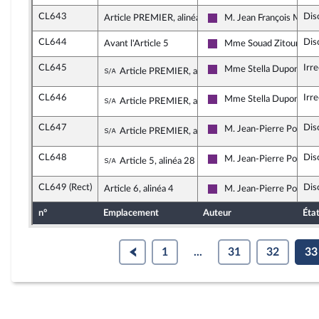
CL643
Dis
Article PREMIER, alinéa 3
M. Jean François Mbay
La République en Marche
CL644
Dis
Avant l'Article 5
Mme Souad Zitouni
La République en Marche
CL645
Irr
Sous-amendement de l'amendement 
Mme Stella Dupont
Article PREMIER, alinéa 9
La République en Marche
CL646
Irr
Sous-amendement de l'amendement 
Mme Stella Dupont
Article PREMIER, alinéa 9
La République en Marche
CL647
Dis
Sous-amendement de l'amendement 
M. Jean-Pierre Pont
Article PREMIER, alinéa 13
La République en Marche
CL648
Dis
Sous-amendement de l'amendement 
M. Jean-Pierre Pont
Article 5, alinéa 28
La République en Marche
CL649 (Rect)
Dis
Article 6, alinéa 4
M. Jean-Pierre Pont
La République en Marche
n°
Emplacement
Auteur
Éta
1
...
31
32
33