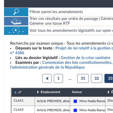
Filtrer parmi les amendements
Trier ces résultats par ordre de passage
Génére
Générer une liasse RTF
Voir tous les amendements législatifs sur open 
Recherche par examen unique - Tous les amendements ci-d
Déposés sur le texte :
Projet de loi relatif à la gestion 
n° 4386
Liés au dossier législatif :
Gestion de la crise sanitaire
Examinés par :
Commission des lois constitutionnelles, 
l'administration générale de la République
1
...
31
32
33
Emplacement
Auteur
É
n°
CL641
Dis
Article PREMIER, alinéa 14
Mme Nadia Ramassam
Les Républicains
CL642
Dis
Article PREMIER, alinéa 9
Mme Nadia Ramassam
Les Républicains