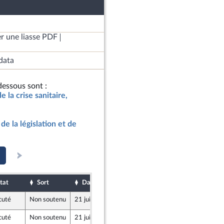
r une liasse PDF
data
essous sont :
de la crise sanitaire,
de la législation et de
tat
Sort
Date d'examen
Date de dépôt
cuté
Non soutenu
21 juillet 2021
20 juillet 2021
y
cuté
Non soutenu
21 juillet 2021
20 juillet 2021
y