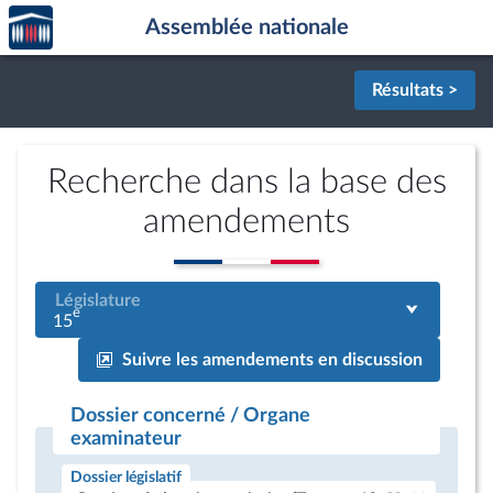
Accèder
Aller au contenu
Aller en bas de la page
Assemblée nationale
à la
page
d'accueil
Résultats >
Recherche dans la base des
amendements
Législature
e
15
Suivre les amendements en discussion
Dossier concerné / Organe
examinateur
Dossier législatif