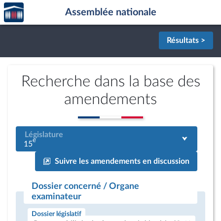
Accèder
Aller au contenu
Aller en bas de la page
Assemblée nationale
à la
page
d'accueil
Résultats >
Recherche dans la base des
amendements
Législature
e
15
Suivre les amendements en discussion
Dossier concerné / Organe
examinateur
Dossier législatif