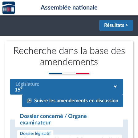
Accèder
Aller au contenu
Aller en bas de la page
Assemblée nationale
à la
page
d'accueil
Résultats >
Recherche dans la base des
amendements
Législature
e
15
Suivre les amendements en discussion
Dossier concerné / Organe
examinateur
Dossier législatif