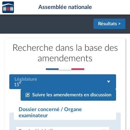
Accèder
Aller au contenu
Aller en bas de la page
Assemblée nationale
à la
page
d'accueil
Résultats >
Recherche dans la base des
amendements
Législature
e
15
Suivre les amendements en discussion
Dossier concerné / Organe
examinateur