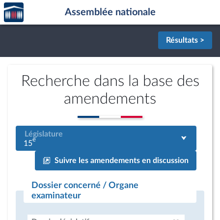
Accèder
Aller au contenu
Aller en bas de la page
Assemblée nationale
à la
page
d'accueil
Résultats >
Recherche dans la base des
amendements
Législature
e
15
Suivre les amendements en discussion
Dossier concerné / Organe
examinateur