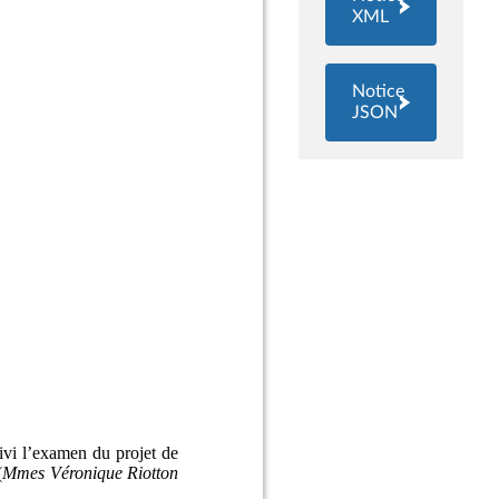
XML
Notice
JSON