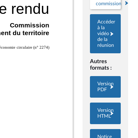
commission
Accéder
à la
vidéo
de la
réunion
Autres
formats :
Version
PDF
Version
HTML
Notice