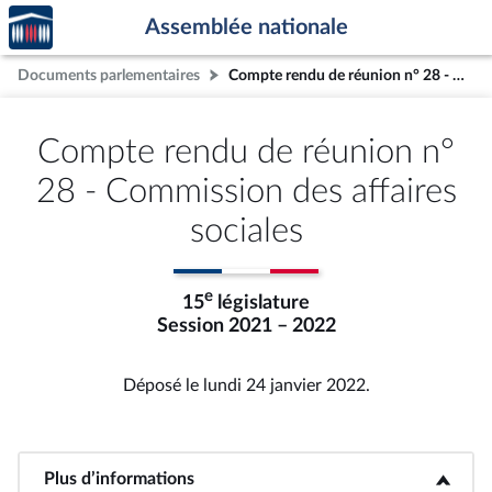
Accèder
Aller au contenu
Aller en bas de la page
Assemblée nationale
à la
page
Documents parlementaires
Compte rendu de réunion n° 28 - Commission des affaires sociales
d'accueil
Compte rendu de réunion n°
28 - Commission des affaires
sociales
e
15
législature
Session 2021 – 2022
Déposé le lundi 24 janvier 2022.
Plus d’informations
<b>Plus d’informations</b>