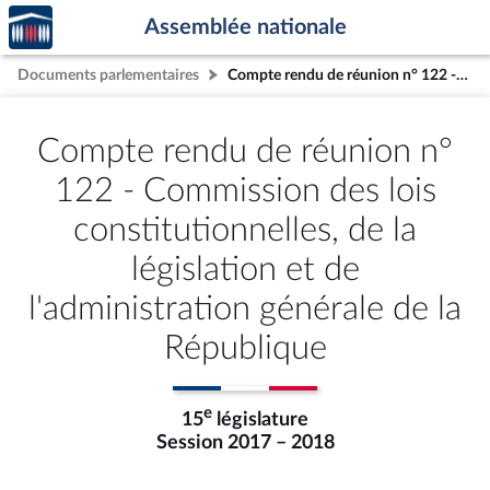
Accèder
Aller au contenu
Aller en bas de la page
Assemblée nationale
à la
page
Documents parlementaires
Compte rendu de réunion n° 122 - Commission des lois constitutionnelles, de la législation et de l'administration générale de la République
d'accueil
Compte rendu de réunion n°
122 - Commission des lois
constitutionnelles, de la
législation et de
l'administration générale de la
République
e
15
législature
Session 2017 – 2018