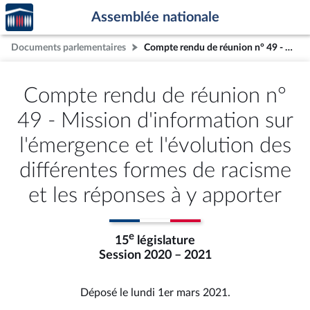
Accèder
Aller au contenu
Aller en bas de la page
Assemblée nationale
à la
page
Documents parlementaires
Compte rendu de réunion n° 49 - Mission d'information sur l'émergence et l'évolution des différentes formes de racisme et les réponses à y apporter
d'accueil
Compte rendu de réunion n°
49 - Mission d'information sur
l'émergence et l'évolution des
différentes formes de racisme
et les réponses à y apporter
e
15
législature
Session 2020 – 2021
Déposé le lundi 1er mars 2021.