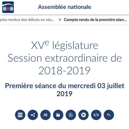
Accèder
Aller au contenu
Aller en bas de la page
Assemblée nationale
à la
page
Comptes rendus des débats en séance
Compte rendu de la première séance du mercredi 03 juillet 2019
d'accueil
e
XV
législature
Session extraordinaire de
2018-2019
Première séance du mercredi 03 juillet
2019
Ouvrir
Partager
Accéder
Les
Accéder
le
le
au
dossiers
au
sommaire
compte
document
législatifs
cahier
rendu
PDF
associés
bleu