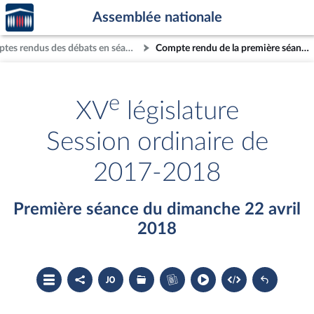
Accèder
Aller au contenu
Aller en bas de la page
Assemblée nationale
à la
page
Comptes rendus des débats en séance
Compte rendu de la première séance du dimanche 22 avril 2018
d'accueil
e
XV
législature
Session ordinaire de
2017-2018
Première séance du dimanche 22 avril
2018
Ouvrir
Partager
Accéder
Les
Accéder
le
le
au
dossiers
au
sommaire
compte
document
législatifs
cahier
rendu
PDF
associés
bleu