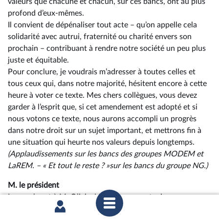
valeurs que chacune et chacun, sur ces bancs, ont au plus
profond d’eux-mêmes.
Il convient de dépénaliser tout acte –⁠ qu’on appelle cela
solidarité avec autrui, fraternité ou charité envers son
prochain – contribuant à rendre notre société un peu plus
juste et équitable.
Pour conclure, je voudrais m’adresser à toutes celles et
tous ceux qui, dans notre majorité, hésitent encore à cette
heure à voter ce texte. Mes chers collègues, vous devez
garder à l’esprit que, si cet amendement est adopté et si
nous votons ce texte, nous aurons accompli un progrès
dans notre droit sur un sujet important, et mettrons fin à
une situation qui heurte nos valeurs depuis longtemps.
(Applaudissements sur les bancs des groupes MODEM et
LaREM. –⁠ « Et tout le reste ? »
sur les bancs du groupe NG.)
M. le président
La parole est à M. Olivier Véran, pour soutenir
o
l’amendement n
1174.