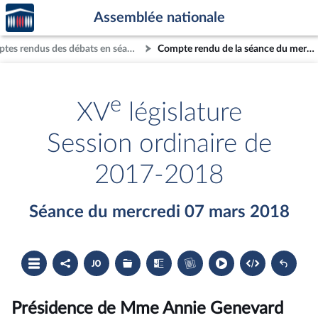
Accèder
Aller au contenu
Aller en bas de la page
Assemblée nationale
à la
page
Comptes rendus des débats en séance
Compte rendu de la séance du mercredi 07 mars 2018
d'accueil
e
XV
législature
Session ordinaire de
2017-2018
Séance du mercredi 07 mars 2018
Ouvrir
Partager
Accéder
Les
Les
Accéder
le
le
au
dossiers
textes
au
sommaire
compte
document
législatifs
examinés
cahier
rendu
PDF
associés
bleu
du
Présidence de Mme Annie Genevard
compte