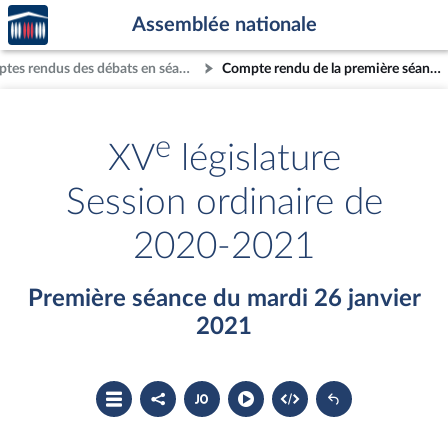
Accèder
Aller au contenu
Aller en bas de la page
Assemblée nationale
à la
page
Comptes rendus des débats en séance
Compte rendu de la première séance du mardi 26 janvier 2021
d'accueil
e
XV
législature
Session ordinaire de
2020-2021
Première séance du mardi 26 janvier
2021
Ouvrir
Partager
Accéder
le
le
au
sommaire
compte
document
rendu
PDF