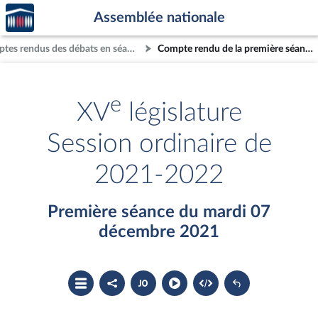
Accèder
Aller au contenu
Aller en bas de la page
Assemblée nationale
à la
page
Comptes rendus des débats en séance
Compte rendu de la première séance du mardi 07 décembre 2021
d'accueil
e
XV
législature
Session ordinaire de
2021-2022
Première séance du mardi 07
décembre 2021
Ouvrir
Partager
Accéder
le
le
au
sommaire
compte
document
rendu
PDF