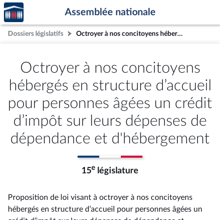
Accèder
Aller au contenu
Aller en bas de la page
Assemblée nationale
à la
page
Dossiers législatifs
Octroyer à nos concitoyens hébergés en structure d’accueil pour personnes âgées un crédit d’impôt sur leurs dépenses de dépendance et d'hébergement
d'accueil
Octroyer à nos concitoyens
hébergés en structure d’accueil
pour personnes âgées un crédit
d’impôt sur leurs dépenses de
dépendance et d'hébergement
e
15
législature
Proposition de loi visant à octroyer à nos concitoyens
hébergés en structure d’accueil pour personnes âgées un