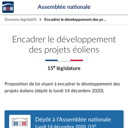
Accèder
Aller au contenu
Aller en bas de la page
Assemblée nationale
à la
page
Dossiers législatifs
Encadrer le développement des projets éoliens
d'accueil
Encadrer le développement
des projets éoliens
e
15
législature
Proposition de loi visant à encadrer le développement des
projets éoliens (dépôt le lundi 14 décembre 2020).
Dépôt à l'Assemblée nationale
e
Lundi 14 décembre 2020
(15