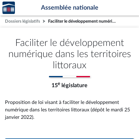
Accèder
Aller au contenu
Aller en bas de la page
Assemblée nationale
à la
page
Dossiers législatifs
Faciliter le développement numérique dans les territoires littoraux
d'accueil
Faciliter le développement
numérique dans les territoires
littoraux
e
15
législature
Proposition de loi visant à faciliter le développement
numérique dans les territoires littoraux (dépôt le mardi 25
janvier 2022).