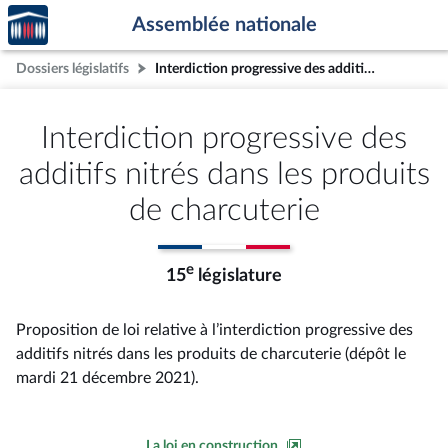
Accèder
Aller au contenu
Aller en bas de la page
Assemblée nationale
à la
page
Dossiers législatifs
Interdiction progressive des additifs nitrés dans les produits de charcuterie
d'accueil
Interdiction progressive des
additifs nitrés dans les produits
de charcuterie
e
15
législature
Proposition de loi relative à l’interdiction progressive des
additifs nitrés dans les produits de charcuterie (dépôt le
mardi 21 décembre 2021).
La loi en construction