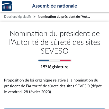
Accèder
Aller au contenu
Aller en bas de la page
Assemblée nationale
à la
page
Dossiers législatifs
Nomination du président de l’Autorité de sûreté des sites SEVESO
d'accueil
Nomination du président de
l’Autorité de sûreté des sites
SEVESO
e
15
législature
Proposition de loi organique relative à la nomination du
président de l’Autorité de sûreté des sites SEVESO (dépôt
le vendredi 28 février 2020).