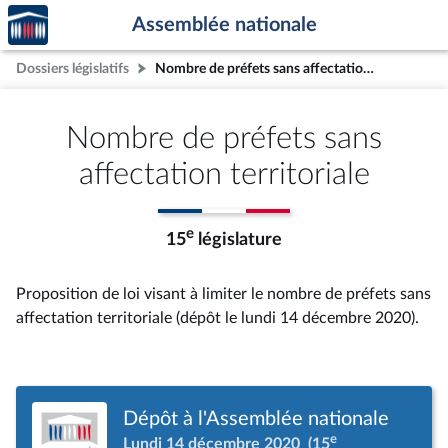
Accèder
Aller au contenu
Aller en bas de la page
Assemblée nationale
à la
page
Dossiers législatifs
Nombre de préfets sans affectation territoriale
d'accueil
Nombre de préfets sans
affectation territoriale
e
15
législature
Proposition de loi visant à limiter le nombre de préfets sans
affectation territoriale (dépôt le lundi 14 décembre 2020).
Dépôt à l'Assemblée nationale
e
Lundi 14 décembre 2020
(15