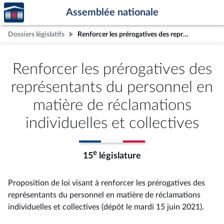
Accèder
Aller au contenu
Aller en bas de la page
Assemblée nationale
à la
page
Dossiers législatifs
Renforcer les prérogatives des représentants du personnel en matière de réclamations individuelles et collectives
d'accueil
Renforcer les prérogatives des
représentants du personnel en
matière de réclamations
individuelles et collectives
e
15
législature
Proposition de loi visant à renforcer les prérogatives des
représentants du personnel en matière de réclamations
individuelles et collectives (dépôt le mardi 15 juin 2021).