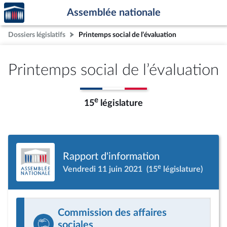
Accèder
Aller au contenu
Aller en bas de la page
Assemblée nationale
à la
page
Dossiers législatifs
Printemps social de l’évaluation
d'accueil
Printemps social de l’évaluation
e
15
législature
Rapport d'information
e
Vendredi 11 juin 2021
(15
législature)
Commission des affaires
sociales