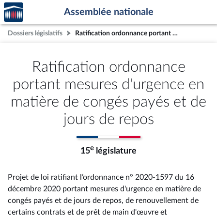
Accèder
Aller au contenu
Aller en bas de la page
Assemblée nationale
à la
page
Dossiers législatifs
Ratification ordonnance portant mesures d'urgence en matière de congés payés et de jours de repos
d'accueil
Ratification ordonnance
portant mesures d'urgence en
matière de congés payés et de
jours de repos
e
15
législature
Projet de loi ratifiant l’ordonnance n° 2020-1597 du 16
décembre 2020 portant mesures d'urgence en matière de
congés payés et de jours de repos, de renouvellement de
certains contrats et de prêt de main d'œuvre et