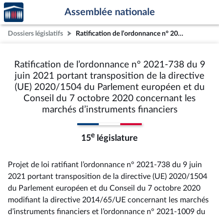
Accèder
Aller au contenu
Aller en bas de la page
Assemblée nationale
à la
page
Dossiers législatifs
Ratification de l’ordonnance n° 2021-738 du 9 juin 2021 portant transposition de la directive (UE) 2020/1504 du Parlement européen et du Conseil du 7 octobre 2020 concernant les marchés d’instruments financiers
d'accueil
Ratification de l’ordonnance n° 2021-738 du 9
juin 2021 portant transposition de la directive
(UE) 2020/1504 du Parlement européen et du
Conseil du 7 octobre 2020 concernant les
marchés d’instruments financiers
e
15
législature
Projet de loi ratifiant l’ordonnance n° 2021-738 du 9 juin
2021 portant transposition de la directive (UE) 2020/1504
du Parlement européen et du Conseil du 7 octobre 2020
modifiant la directive 2014/65/UE concernant les marchés
d’instruments financiers et l’ordonnance n° 2021-1009 du