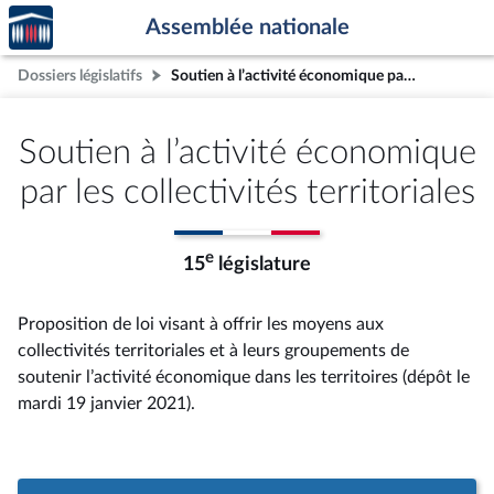
Accèder
Aller au contenu
Aller en bas de la page
Assemblée nationale
à la
page
Dossiers législatifs
Soutien à l’activité économique par les collectivités territoriales
d'accueil
Soutien à l’activité économique
par les collectivités territoriales
e
15
législature
Proposition de loi visant à offrir les moyens aux
collectivités territoriales et à leurs groupements de
soutenir l’activité économique dans les territoires (dépôt le
mardi 19 janvier 2021).