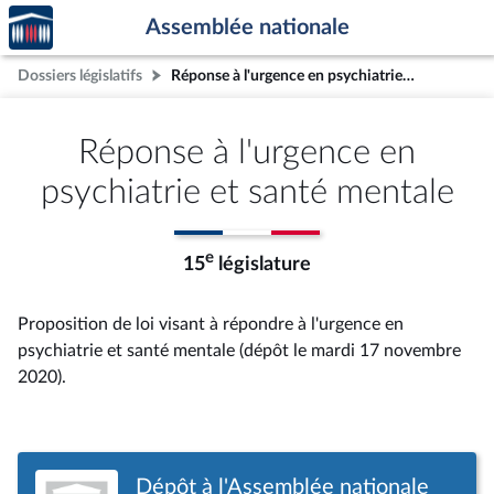
Accèder
Aller au contenu
Aller en bas de la page
Assemblée nationale
à la
page
Dossiers législatifs
Réponse à l'urgence en psychiatrie et santé mentale
d'accueil
Réponse à l'urgence en
psychiatrie et santé mentale
e
15
législature
Proposition de loi visant à répondre à l'urgence en
psychiatrie et santé mentale (dépôt le mardi 17 novembre
2020).
Dépôt à l'Assemblée nationale