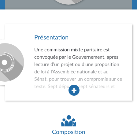
Présentation
Une commission mixte paritaire est
convoquée par le Gouvernement, après
lecture d’un projet ou d’une proposition
de loi à l’Assemblée nationale et au
Sénat, pour trouver un compromis sur ce
texte. Sept députés, sept sénateurs et
autant de suppléants sont convoqués
par le Gouvernement. En cas d’accord,
on parle de commission « conclusive ».
Sans accord, le texte peut faire l’objet
d’une nouvelle lecture. En cas de
désaccord persistant, le Gouvernement
Composition