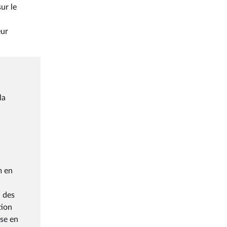
ur le
eur
la
m en
n des
tion
ise en