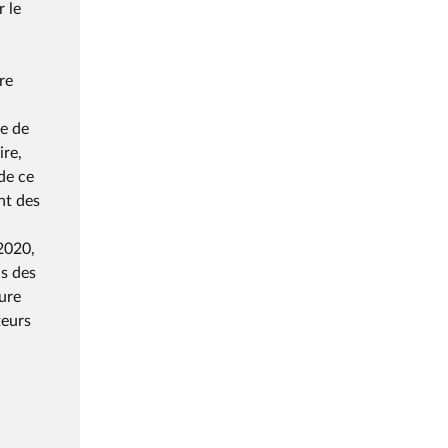
r le
re
e de
ire,
de ce
nt des
2020,
ns des
ture
teurs