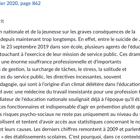
rier 2020, page 862
it
on nationale et de la jeunesse sur les graves conséquences de la
depuis maintenant trop longtemps. En effet, entre le suicide de 
n le 23 septembre 2019 dans son école, plusieurs agents de l'édu
touchant à l'exercice de leur mission de service public. Ces dra
re une énorme souffrance professionnelle et d'importants
de gestion, la surcharge de tâches, le stress, la solitude et
es du service public, les directives incessantes, souvent
édagogie, qui sont à l'origine d'un climat délétère dans l'éducatio
nel avec une médecine du travail inexistante pour une profession 
teur de l'éducation nationale soulignait déjà à l'époque qu'il ét
 ces fonctionnaires et indispensable d'agir en prévention plutôt q
es risques psycho-sociaux ne reste pas uniquement au niveau du 
lisent et tentent d'avoir accès aux statistiques concernant le 
et leurs causes. Les derniers chiffres remontent à 2009 et parlen
 » des établissements scolaires. C'est pourquoi, dans ce contexte,