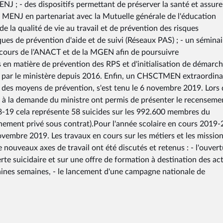
J ; - des dispositifs permettant de préserver la santé et assure
e MENJ en partenariat avec la Mutuelle générale de l'éducation
e la qualité de vie au travail et de prévention des risques
es de prévention d'aide et de suivi (Réseaux PAS) ; - un séminai
ncours de l'ANACT et de la MGEN afin de poursuivre
n matière de prévention des RPS et d'initialisation de démarch
ée par le ministère depuis 2016. Enfin, un CHSCTMEN extraordina
t des moyens de prévention, s'est tenu le 6 novembre 2019. Lors 
 à la demande du ministre ont permis de présenter le recenseme
18-19 cela représente 58 suicides sur les 992.600 membres du
gnement privé sous contrat).Pour l'année scolaire en cours 2019-
novembre 2019. Les travaux en cours sur les métiers et les missio
 nouveaux axes de travail ont été discutés et retenus : - l'ouver
erte suicidaire et sur une offre de formation à destination des ac
aines semaines, - le lancement d'une campagne nationale de