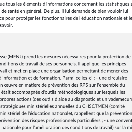
tous les éléments d'informations concernant les statistiques s
 de santé en général. De plus, il lui demande de bien vouloir lui
ce pour protéger les fonctionnaires de l'éducation nationale et l
savoir.
nesse (MENJ) prend les mesures nécessaires pour la protection de 
onditions de travail de ses personnels. Il applique les principes
avail et met en place une organisation permettant de mener des
'information et de formation. Parmi celles-ci : - une circulaire
e en œuvre en matière de prévention des RPS sur l'ensemble du
e était accompagnée d'outils méthodologiques sur lesquels les
ropres actions (des outils d'aide au diagnostic et un vademecu
ns stratégiques ministérielles annuelles du CHSCTMEN (comité
ministériel de l'éducation nationale), rappellent que la préventio
prévention des risques professionnels particuliers ; - une conven
nationale pour l'amélioration des conditions de travail) sur la m