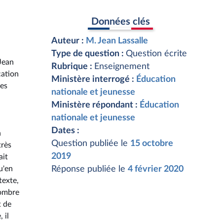
Données clés
Auteur :
M. Jean Lassalle
Type de question :
Question écrite
Jean
Rubrique :
Enseignement
cation
Ministère interrogé :
Éducation
mes
nationale et jeunesse
Ministère répondant :
Éducation
nationale et jeunesse
Dates :
n
Question publiée le
15 octobre
très
2019
ait
u'en
Réponse publiée le
4 février 2020
texte,
nombre
t de
 il