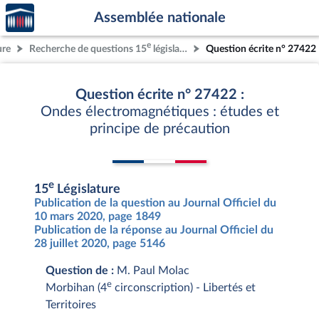
Accèder
Aller au contenu
Aller en bas de la page
Assemblée nationale
à la
page
e
ure
Recherche de questions 15
législature
Question écrite n° 27422
d'accueil
Question écrite n° 27422 :
Ondes électromagnétiques : études et
principe de précaution
e
15
Législature
Publication de la question au Journal Officiel du
10 mars 2020, page 1849
Publication de la réponse au Journal Officiel du
28 juillet 2020, page 5146
Question de :
M. Paul Molac
e
Morbihan (4
circonscription) - Libertés et
Territoires