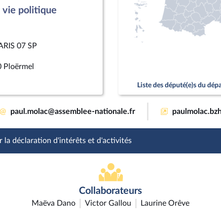
vie politique
PARIS 07 SP
0 Ploërmel
Liste des député(e)s du dé
@
paul.molac@assemblee-nationale.fr
paulmolac.bz
 la déclaration d'intérêts et d'activités
Collaborateurs
Maëva Dano
Victor Gallou
Laurine Orêve