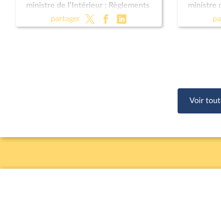
ministre de l’Intérieur ; Règlements
ministre 
Européens
Europée
partager
pa
Voir tout