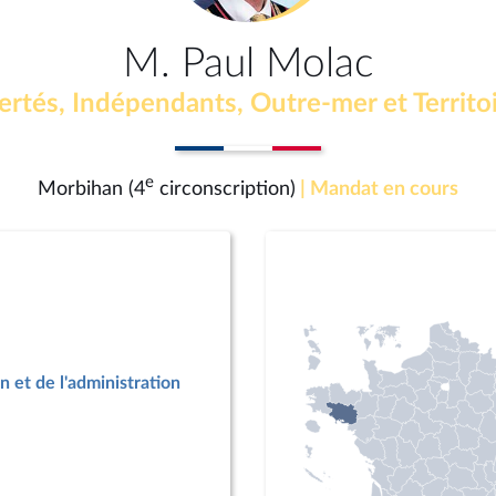
M. Paul Molac
ertés, Indépendants, Outre-mer et Territo
e
Morbihan (4
circonscription)
| Mandat en cours
n et de l'administration