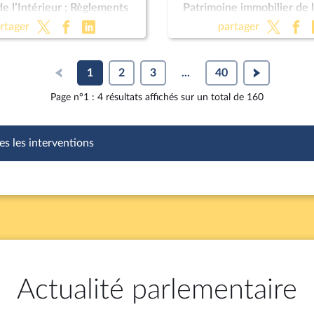
de l’Intérieur ; Règlements
Patrimoine immobilier de l
ns
(CMP)
rtager
partager
1
2
3
...
40
Page n°1 : 4 résultats affichés sur un total de 160
es les interventions
Actualité parlementaire