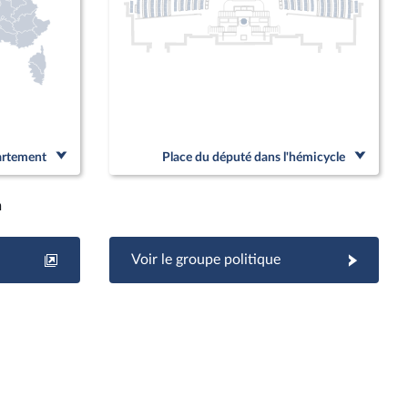
partement
Place du député dans l'hémicycle
h
Voir le groupe politique