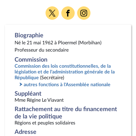
Voir
Voir
Voir
la
la
la
page
page
page
Twitter
Facebook
Instagram
Biographie
Né le 21 mai 1962 à Ploermel (Morbihan)
Professeur du secondaire
Commission
Commission des lois constitutionnelles, de la
législation et de l'administration générale de la
République
(Secrétaire)
autres fonctions à l'Assemblée nationale
Suppléant
Mme Régine Le Viavant
Rattachement au titre du financement
de la vie politique
Régions et peuples solidaires
Adresse