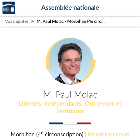
Accèder
Aller au contenu
Aller en bas de la page
Assemblée nationale
à la
page
Vos députés
M. Paul Molac - Morbihan (4e circonscription)
d'accueil
M. Paul Molac
Libertés, Indépendants, Outre-mer et
Territoires
e
Morbihan (4
circonscription)
| Mandat en cours