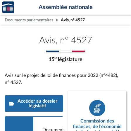
Accèder
Aller au contenu
Aller en bas de la page
Assemblée nationale
à la
page
Documents parlementaires
Avis, n° 4527
d'accueil
Avis, n° 4527
e
15
législature
Avis sur le projet de loi de finances pour 2022 (n°4482),
n° 4527
.
Accéder au dossier
législatif
Commission des
finances, de l'économie
Document