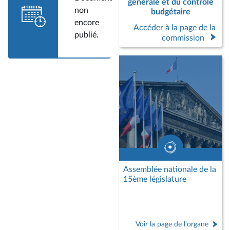
générale et du contrôle
non
budgétaire
encore
Accéder à la page de la
publié.
commission
Assemblée nationale de la
15ème législature
Voir la page de l'organe