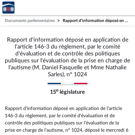
Accèder
Aller au contenu
Aller en bas de la page
à la
page
Documents parlementaires
Rapport d'information déposé en application de l'article 146-3 du règlement, par le comité d'évaluation et de contrôle des politiques publiques sur l'évaluation de la prise en charge de l'autisme (M. Daniel Fasquelle et Mme Nathalie Sarles), n° 1024
d'accueil
Rapport d'information déposé en application de
l'article 146-3 du règlement, par le comité
d'évaluation et de contrôle des politiques
publiques sur l'évaluation de la prise en charge de
l'autisme (M. Daniel Fasquelle et Mme Nathalie
Sarles), n° 1024
e
15
législature
Rapport d'information déposé en application de l'article
146-3 du règlement, par le comité d'évaluation et de
contrôle des politiques publiques sur l'évaluation de la
prise en charge de l'autisme, n° 1024
, déposé le mercredi 6