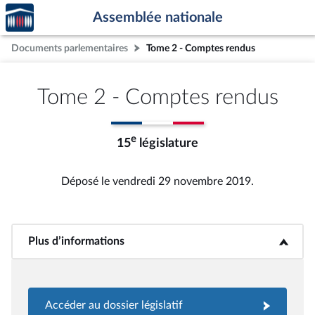
Accèder
Aller au contenu
Aller en bas de la page
Assemblée nationale
à la
page
Documents parlementaires
Tome 2 - Comptes rendus
d'accueil
Tome 2 - Comptes rendus
e
15
législature
Déposé le vendredi 29 novembre 2019.
Plus d’informations
<b>Plus d’informations</b>
Accéder au dossier législatif