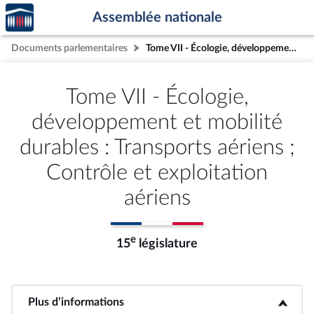
Accèder
Aller au contenu
Aller en bas de la page
Assemblée nationale
à la
page
Documents parlementaires
Tome VII - Écologie, développement et mobilité durables : Transports aériens ; Contrôle et exploitation aériens
d'accueil
Tome VII - Écologie,
développement et mobilité
durables : Transports aériens ;
Contrôle et exploitation
aériens
e
15
législature
Plus d’informations
<b>Plus d’informations</b>