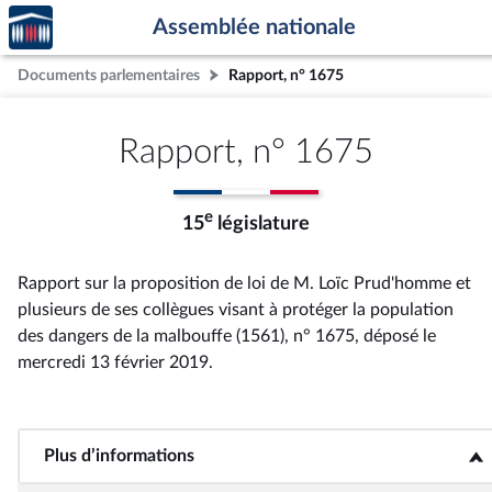
Accèder
Aller au contenu
Aller en bas de la page
Assemblée nationale
à la
page
Documents parlementaires
Rapport, n° 1675
d'accueil
Rapport, n° 1675
e
15
législature
Rapport sur la proposition de loi de M. Loïc Prud'homme et
plusieurs de ses collègues visant à protéger la population
des dangers de la malbouffe (1561), n° 1675
, déposé le
mercredi 13 février 2019
.
Plus d’informations
<b>Plus d’informations</b>