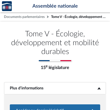
Accèder
Aller au contenu
Aller en bas de la page
Assemblée nationale
à la
page
Documents parlementaires
Tome V - Écologie, développement et mobilité durables
d'accueil
Tome V - Écologie,
développement et mobilité
durables
e
15
législature
Plus d’informations
<b>Plus d’informations</b>