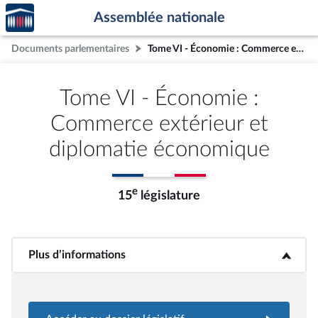
Accèder
Aller au contenu
Aller en bas de la page
Assemblée nationale
à la
page
Documents parlementaires
Tome VI - Économie : Commerce extérieur et diplomatie économique
d'accueil
Tome VI - Économie :
Commerce extérieur et
diplomatie économique
e
15
législature
Plus d’informations
<b>Plus d’informations</b>