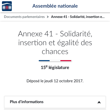
Accèder
Aller au contenu
Aller en bas de la page
Assemblée nationale
à la
page
Documents parlementaires
Annexe 41 - Solidarité, insertion et égalité des chances
d'accueil
Annexe 41 - Solidarité,
insertion et égalité des
chances
e
15
législature
Déposé le jeudi 12 octobre 2017.
Plus d’informations
<b>Plus d’informations</b>