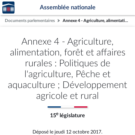
Accèder
Aller au contenu
Aller en bas de la page
Assemblée nationale
à la
page
Documents parlementaires
Annexe 4 - Agriculture, alimentation, forêt et affaires rurales : Politiques de l'agriculture, Pêche et aquaculture ; Développement agricole et rural
d'accueil
Annexe 4 - Agriculture,
alimentation, forêt et affaires
rurales : Politiques de
l'agriculture, Pêche et
aquaculture ; Développement
agricole et rural
e
15
législature
Déposé le jeudi 12 octobre 2017.