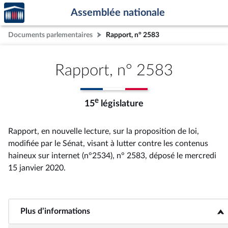
Accèder
Aller au contenu
Aller en bas de la page
Assemblée nationale
à la
page
Documents parlementaires
Rapport, n° 2583
d'accueil
Rapport, n° 2583
e
15
législature
Rapport, en nouvelle lecture, sur la proposition de loi,
modifiée par le Sénat, visant à lutter contre les contenus
haineux sur internet (n°2534), n° 2583
, déposé le mercredi
15 janvier 2020
.
Plus d’informations
<b>Plus d’informations</b>