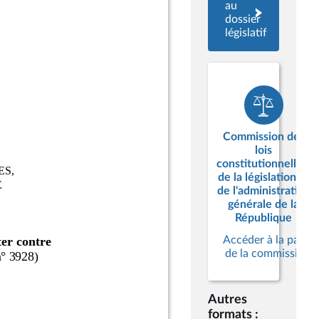
au
dossier
législatif
Commission des
lois
constitutionnelles,
de la législation et
de l'administration
générale de la
République
Accéder à la page
de la commission
Autres
formats :