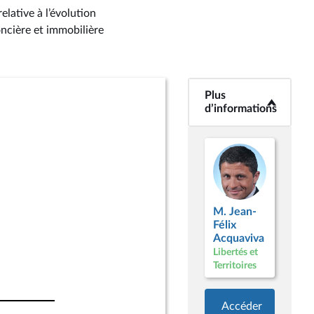
elative à l’évolution
oncière et immobilière
Plus
<b>Plus
d’informations</b>
d’informations
M. Jean-
Félix
Acquaviva
Libertés et
Territoires
Accéder