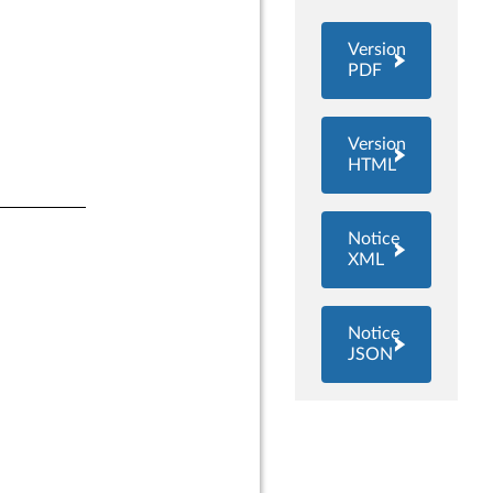
Version
PDF
Version
HTML
Notice
XML
Notice
JSON