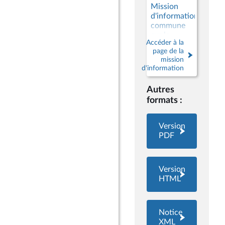
Mission
d'information
commune
sur la
Accéder à la
préparation
page de la
d'une
mission
nouvelle
d'information
étape de la
décentralisation
Autres
en faveur
formats :
du
développement
des
Version
territoires
PDF
Version
HTML
Notice
XML