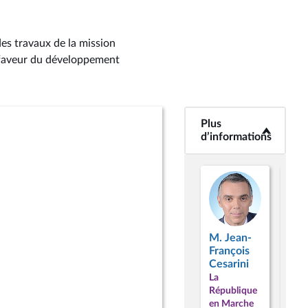
es travaux de la mission
n faveur du développement
Plus
<b>Plus
d’informations</b>
d’informations
M. Jean-
M.
François
Gui
Cesarini
Vuil
La
La
République
Répu
en Marche
en 