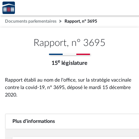
Accèder
Aller au contenu
Aller en bas de la page
à la
page
Documents parlementaires
Rapport, n° 3695
d'accueil
Rapport, n° 3695
e
15
législature
Rapport établi au nom de l'office, sur la stratégie vaccinale
contre la covid-19, n° 3695
, déposé le mardi 15 décembre
2020
.
Plus d’informations