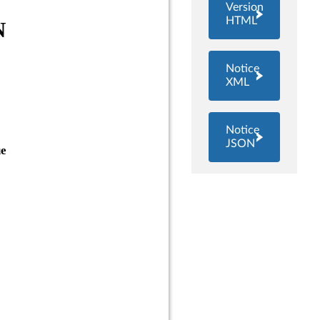
Version
HTML
Notice
XML
Notice
JSON