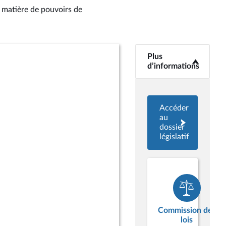
n matière de pouvoirs de
Plus
<b>Plus
d’informations</b>
d’informations
Accéder
au
dossier
législatif
Commission des
lois