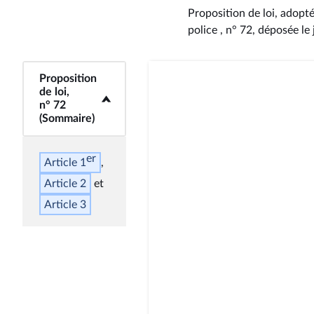
Proposition de loi, adopté
police , n° 72
, déposée le 
Proposition
<b>Proposition de
de loi,
loi, n° 72 (Sommaire)
n° 72
</b>
(Sommaire)
er
Article 1
Article 2
Article 3