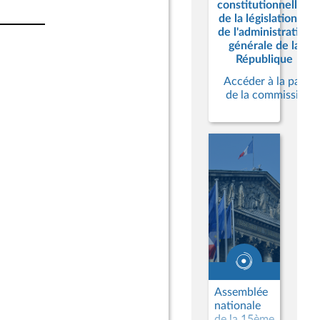
constitutionnelles,
de la législation et
de l'administration
générale de la
République
Accéder à la page
de la commission
Assemblée
nationale
de la 15ème