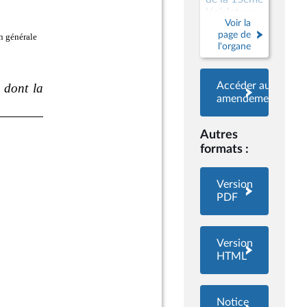
législature
Voir la
page de
l'organe
Accéder aux
amendements
Autres
formats :
Version
PDF
Version
HTML
Notice