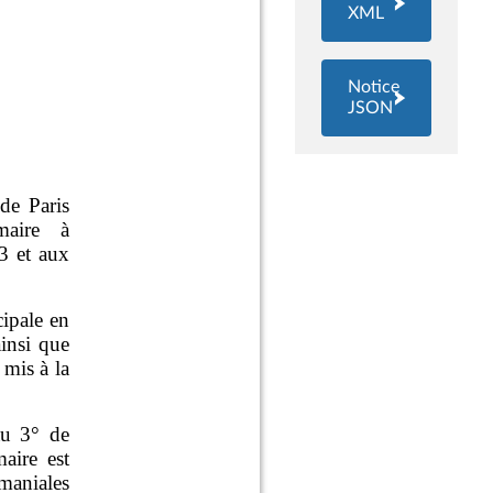
XML
Notice
JSON